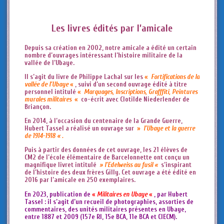
Les livres édités par l’amicale
Depuis sa création en 2002, notre amicale a édité un certain
nombre d’ouvrages intéressant l’histoire militaire de la
vallée de l’Ubaye.
Il s’agit du livre de Philippe Lachal sur les
«
Fortifications de la
vallée de l’Ubaye
«
, suivi d’un second ouvrage édité à titre
personnel intitulé
«
Marquages, Inscriptions, Grafffiti, Peintures
murales militaires
«
co-écrit avec Clotilde Niederlender de
Briançon.
En 2014, à l’occasion du centenaire de la Grande Guerre,
Hubert Tassel a réalisé un ouvrage sur
»
l’Ubaye et la guerre
de 1914-1918 « .
Puis à partir des données de cet ouvrage, les 21 élèves de
CM2 de l’école élémentaire de Barcelonnette ont conçu un
magnifique livret intitulé
» l’Edelweiss au fusil «
s’inspirant
de l’histoire des deux frères Gilly. Cet ouvrage a été édité en
2016 par l’amicale en 250 exemplaires.
En 2023, publication de
«
Militaires en Ubaye
«
, par Hubert
Tassel : il s’agit d’un recueil de photographies, assorties de
commentaires, des unités militaires présentes en Ubaye,
entre 1887 et 2009 (157e RI, 15e BCA, 11e BCA et CIECM).