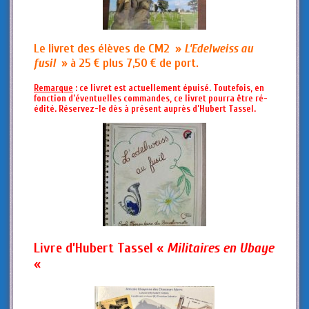
Le livret des élèves de CM2 »
L’Edelweiss au
fusil
» à 25 €
plus 7,50 € de port.
Remarque
: ce livret est actuellement épuisé. Toutefois, en
fonction d’éventuelles commandes, ce livret pourra être ré-
édité. Réservez-le dès à présent auprès d’Hubert Tassel.
Livre d’Hubert Tassel «
Militaires en Ubaye
«